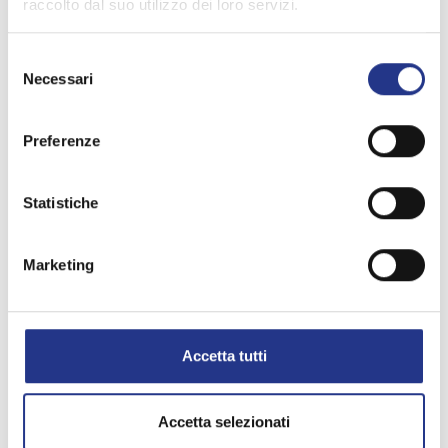
raccolto dal suo utilizzo dei loro servizi.
Selezione
Necessari
del
consenso
Grattugie GM
Preferenze
Grattugia serie GM, apparrecchio per uso professionle -
Potenza. 0,38 kW - Produzione oraria: ca. 30 kg Ulteriori
informazioni: info@mapi-bz.it
Statistiche
continua
Marketing
Accetta tutti
Accetta selezionati